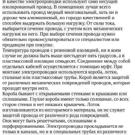
В качестве электропроводки используют само несущий
изолированный провод. В помещениях лучше всего
использовать провод медный многожильный, хоть он и
дороже чем алюминиевый, но гораздо качественней и
способен выдержать большую нагрузку. От силы тока,
выбирается сечение провода, с учетом всех механических
нагрузок на него. При выборе сечения провода нужно
обязательно проконсультироваться со специалистом или
продавцом при покупке.
Температура проводов с резиновой изоляцией, ни в коем
случае не должна быть выше шестьдесят пять градусов, а в
пластмассовой изоляции семьдесят. Соединение между собой
отдельных кабелей осуществляется с помощью муфт. При
монтаже электропроводки используются короба, лотки,
стальные или пластмассовые трубы. Короб является защитой
от различных механических повреждений проводов, которые
проходят внутри него.
Короба бывают с открываемыми стенками и крышками или
сплошными. Глухие короба имеют только сплошные, со всех
сторон стенки и нет никаких крышечек. Лоток
изготавливаются из несгораемого материала, он не служит
защитой провода от различного рода повреждений.
Они могут быть решетчатыми, сплошными и
перфорированными. Электропроводка прокладывается не
только в каналах, но и в специальных трубах из различного