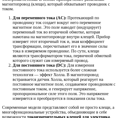
магнитопровод (клещи), который обхватывает проводник с
током.
Для переменного тока (AC):
Протекающий по
проводнику ток создает вокруг него переменное
магнитное поле. Это поле наводит (индуцирует)
переменный ток во вторичной обмотке, которая
намотана на магнитопроводе внутри клещей. Прибор
измеряет этот вторичный ток и, зная коэффициент
трансформации, пересчитывает его в значение силы
тока в измеряемом проводнике. По сути, клещи
являются трансформатором тока, первичной обмоткой
которого служит сам измеряемый провод.
Для постоянного тока (DC):
Для измерения
постоянного тока используется более сложная
технология — эффект Холла. В магнитопровод
встраивается датчик Холла, который реагирует на
постоянное магнитное поле, создаваемое проводником с
постоянным током, и генерирует напряжение,
пропорциональное силе этого поля. Это напряжение
измеряется и преобразуется в показания силы тока.
Современные модели представляют собой не просто клещи, а
многофункциональные устройства, объединяющие в себе
возможности
токоизмерительных клещей для электрика
,