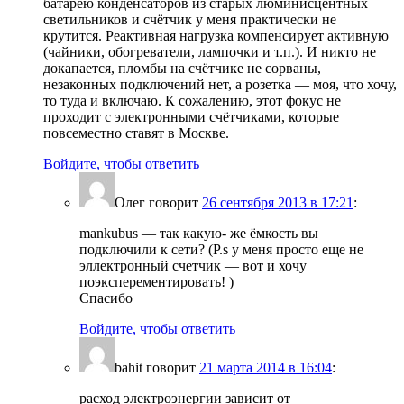
батарею конденсаторов из старых люминисцентных
светильников и счётчик у меня практически не
крутится. Реактивная нагрузка компенсирует активную
(чайники, обогреватели, лампочки и т.п.). И никто не
докапается, пломбы на счётчике не сорваны,
незаконных подключений нет, а розетка — моя, что хочу,
то туда и включаю. К сожалению, этот фокус не
проходит с электронными счётчиками, которые
повсеместно ставят в Москве.
Войдите, чтобы ответить
Олег
говорит
26 сентября 2013 в 17:21
:
mankubus — так какую- же ёмкость вы
подключили к сети? (P.s у меня просто еще не
эллектронный счетчик — вот и хочу
поэксперементировать! )
Спасибо
Войдите, чтобы ответить
bahit
говорит
21 марта 2014 в 16:04
:
расход электроэнергии зависит от