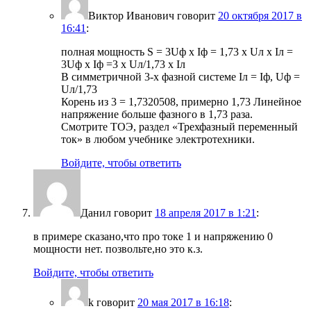
Виктор Иванович
говорит
20 октября 2017 в
16:41
:
полная мощность S = 3Uф x Iф = 1,73 x Uл x Iл =
3Uф x Iф =3 x Uл/1,73 x Iл
В симметричной 3-х фазной системе Iл = Iф, Uф =
Uл/1,73
Корень из 3 = 1,7320508, примерно 1,73 Линейное
напряжение больше фазного в 1,73 раза.
Смотрите ТОЭ, раздел «Трехфазный переменный
ток» в любом учебнике электротехники.
Войдите, чтобы ответить
Данил
говорит
18 апреля 2017 в 1:21
:
в примере сказано,что про токе 1 и напряжению 0
мощности нет. позвольте,но это к.з.
Войдите, чтобы ответить
k
говорит
20 мая 2017 в 16:18
: