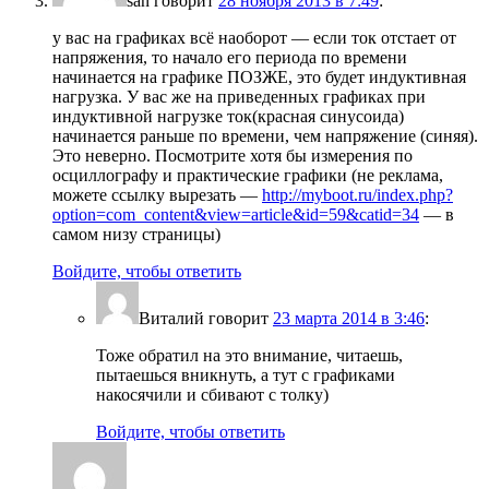
san
говорит
28 ноября 2013 в 7:49
:
у вас на графиках всё наоборот — если ток отстает от
напряжения, то начало его периода по времени
начинается на графике ПОЗЖЕ, это будет индуктивная
нагрузка. У вас же на приведенных графиках при
индуктивной нагрузке ток(красная синусоида)
начинается раньше по времени, чем напряжение (синяя).
Это неверно. Посмотрите хотя бы измерения по
осциллографу и практические графики (не реклама,
можете ссылку вырезать —
http://myboot.ru/index.php?
option=com_content&view=article&id=59&catid=34
— в
самом низу страницы)
Войдите, чтобы ответить
Виталий
говорит
23 марта 2014 в 3:46
:
Тоже обратил на это внимание, читаешь,
пытаешься вникнуть, а тут с графиками
накосячили и сбивают с толку)
Войдите, чтобы ответить