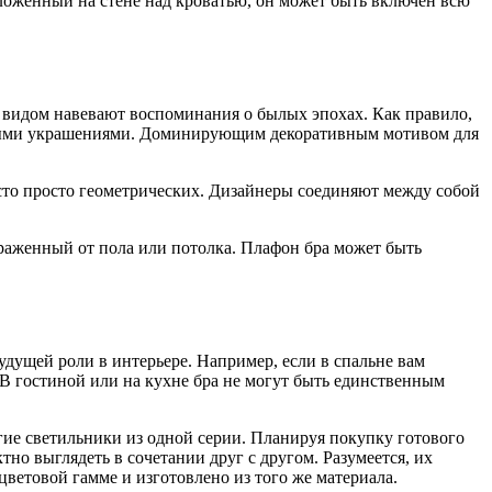
оложенный на стене над кроватью, он может быть включен всю
и видом навевают воспоминания о былых эпохах. Как правило,
льными украшениями. Доминирующим декоративным мотивом для
асто просто геометрических. Дизайнеры соединяют между собой
траженный от пола или потолка. Плафон бра может быть
удущей роли в интерьере. Например, если в спальне вам
 В гостиной или на кухне бра не могут быть единственным
гие светильники из одной серии. Планируя покупку готового
но выглядеть в сочетании друг с другом. Разумеется, их
ветовой гамме и изготовлено из того же материала.