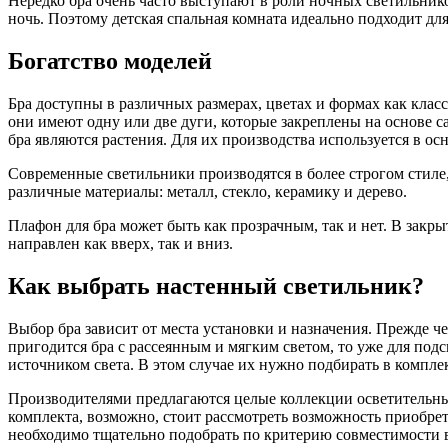
Нередко бра очень часто выступают в роли ночных светильник
ночь. Поэтому детская спальная комната идеально подходит для
Богатство моделей
Бра доступны в различных размерах, цветах и формах как кла
они имеют одну или две дуги, которые закреплены на основ
бра являются растения. Для их производства используется в ос
Современные светильники производятся в более строгом стиле
различные материалы: металл, стекло, керамику и дерево.
Плафон для бра может быть как прозрачным, так и нет. В закр
направлен как вверх, так и вниз.
Как выбрать настенный светильник?
Выбор бра зависит от места установки и назначения. Прежде че
пригодится бра с рассеянным и мягким светом, то уже для по
источником света. В этом случае их нужно подбирать в компл
Производителями предлагаются целые коллекции осветительных 
комплекта, возможно, стоит рассмотреть возможность приобрете
необходимо тщательно подобрать по критерию совместимости в