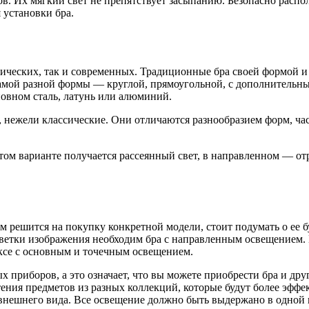
ов. Их мягкий свет не препятствует засыпанию. Безопасно расп
 установки бра.
ссических, так и современных. Традиционные бра своей формой 
е самой разной формы — круглой, прямоугольной, с дополните
новном сталь, латунь или алюминий.
, нежели классические. Они отличаются разнообразием форм, ч
ытом варианте получается рассеянный свет, в направленном — о
м решится на покупку конкретной модели, стоит подумать о ее б
дсветки изображения необходим бра с направленным освещением.
ексе с основным и точечным освещением.
приборов, а это означает, что вы можете приобрести бра и дру
ния предметов из разных коллекций, которые будут более эффект
нешнего вида. Все освещение должно быть выдержано в одной ц