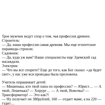
Трое мужчин ведут спор о том, чья профессия древнее.
Строитель:
— Да, наша профессия самая древняя. Мы еще египетские
пирамиды строили.
Садовник:
— Да, куда уж вам? Наши специалисты еще Эдемский сад
насаждали.
Электрик:
— Что вы все спорите? Еще до того, как Бог сказал -«да будет
свет», у нас уже вся проводка была проложена.
Учитель опрашивает детей:
— Мишенька, кто твой папа по профессии? — Юрист… — А
твой, Лешенька? — Хирург… — А твой, Вовочка? —
Трансформатор! — Это как?!
— Ну получает он 380рублей, 160 — отдает маме, а на 220 —
гудит…