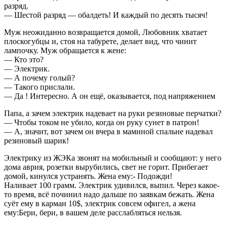
разряд.
— Шестой разряд — обалдеть! И каждый по десять тысяч!
Муж неожиданно возвращается домой, Любовник хватает
плоскогубцы и, стоя на табурете, делает вид, что чинит
лампочку. Муж обращается к жене:
— Кто это?
— Электрик.
— А почему голый?
— Такого прислали.
— Да ! Интересно. А он ещё, оказывается, под напряжением
Папа, а зачем электрик надевает на руки резиновые перчатки?
— Чтобы током не убило, когда он руку сунет в патрон!
— А, значит, вот зачем он вчера в маминой спальне надевал
резиновый шарик!
Электрику из ЖЭКа звонят на мобильный и сообщают: у него
дома аврия, розетки вырубились, свет не горит. Прибегает
домой, кинулся устранять. Жена ему:- Подожди!
Наливает 100 грамм. Электрик удивился, выпил. Через какое-
то время, всё починил надо дальше по заявкам бежать. Жена
суёт ему в карман 10$, электрик совсем офигел, а жена
ему:Бери, бери, в вашем деле расслабляться нельзя.