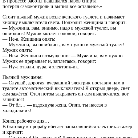
В процессе работы надышался паров спирта,
потерял самоконтроль и выпил все остальное.»
Стоит пьяный мужик возле женского туалета и нажимает
кнопку выключателя света. Подходит женщина и говорит:
— Мужчина, вам, видимо, надо в мужской туалет, вы
ошиблись! Мужик мотает головой, говорит:
— Не-а. Женщина опять:
— Мужчина, вы ошиблись, вам нужно в мужской туалет!
Мужик опять:
— Не-а. Женщина возмущенно: — Мужчина, вам нужно…
Мужик ее прерывает и, заплетаясь, говорит:
— Ну-а отвали, дура, я электрик-ик.
Пьяный муж жене:
— Слушай, дорогая, вчерашний электрик поставил нам в
туалете автоматический выключатель! Я открыл дверь, свет
сам зажёгся! Стал потом закрывать он сам выключился, вот
зашибися!
— От бл… — вздохнула жена. Опять ты нассал в
холодильник!
Конец рабочего дня…
В бытовку к прорабу вбегает запыхавшийся электрик-стажер
и кричит:
— Степаныч! Че делать-то? Девки уже стены заштукатурили,