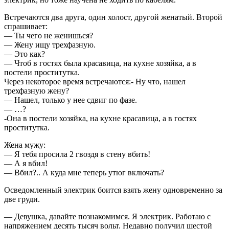
Встречаются два друга, один холост, другой женатый. Второй
спрашивает:
— Ты чего не женишься?
— Жену ищу трехфазную.
— Это как?
— Чтоб в гостях была красавица, на кухне хозяйка, а в
постели проститутка.
Через некоторое время встречаются:- Ну что, нашел
трехфазную жену?
— Нашел, только у нее сдвиг по фазе.
— …?
-Она в постели хозяйка, на кухне красавица, а в гостях
проститутка.
Жена мужу:
— Я тебя просила 2 гвоздя в стену вбить!
— А я вбил!
— Вбил?.. А куда мне теперь утюг включать?
Осведомленный электрик боится взять жену одновременно за
две груди.
— Девушка, давайте познакомимся. Я электрик. Работаю с
напряжением десять тысяч вольт. Недавно получил шестой