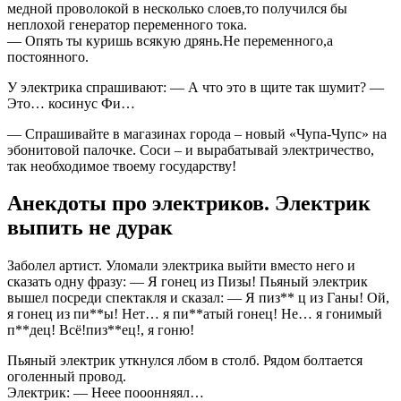
медной проволокой в несколько слоев,то получился бы
неплохой генератор переменного тока.
— Опять ты куришь всякую дрянь.Не переменного,а
постоянного.
У электрика спрашивают: — А что это в щите так шумит? —
Это… косинус Фи…
— Спрашивайте в магазинах города – новый «Чупа-Чупс» на
эбонитовой палочке. Соси – и вырабатывай электричество,
так необходимое твоему государству!
Анекдоты про электриков. Электрик
выпить не дурак
Заболел артист. Уломали электрика выйти вместо него и
сказать одну фразу: — Я гонец из Пизы! Пьяный электрик
вышел посреди спектакля и сказал: — Я пиз** ц из Ганы! Ой,
я гонец из пи**ы! Нет… я пи**атый гонец! Не… я гонимый
п**дец! Всё!пиз**ец!, я гоню!
Пьяный электрик уткнулся лбом в столб. Рядом болтается
оголенный провод.
Электрик: — Неее пооонняял…