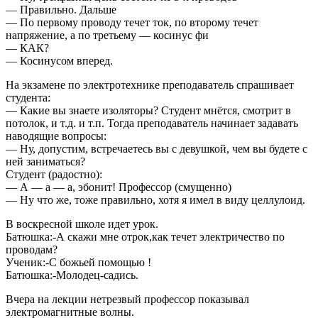
— Правильно. Дальше
— По первому проводу течет ток, по второму течет
напряжение, а по третьему — косинус фи
— КАК?
— Косинусом вперед.
На экзамене по электротехнике преподаватель спрашивает
студента:
— Какие вы знаете изоляторы? Студент мнётся, смотрит в
потолок, и т.д. и т.п. Тогда преподаватель начинает задавать
наводящие вопросы:
— Ну, допустим, встречаетесь вы с девушкой, чем вы будете с
ней заниматься?
Студент (радостно):
— А — а — а, эбонит! Профессор (смущенно)
— Ну что же, тоже правильно, хотя я имел в виду целлулоид.
В воскресной школе идет урок.
Батюшка:-А скажи мне отрок,как течет электричество по
проводам?
Ученик:-С божьей помощью !
Батюшка:-Молодец-садись.
Вчера на лекции нетрезвый профессор показывал
электромагнитные волны.