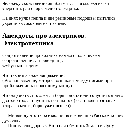
Человеку свойственно ошибаться… — издалека начал
энергетик разговор с женой электрика.
На днях кучка пепла и две резиновые подошвы пытались
украсть высоковольтный кабель.
Анекдоты про электриков.
Электротехника
Сопротивление проводника намного больше, чем
сопротивление … проводницы
©»Русское радио»
Что такое шаговое напряжение?
(Это напряжение, которое возникает между ногами при
приближении к оголенному концу).
Чтобы узнать , посолен ли борщ , достаточно опустить в него
два электрода и пустить по ним ток ( если появится запах
хлора , значит , борщ уже посолен).
— Милый,ну что ты все молчишь и молчишь?Расскажи,о чем
думаешь.
— Понимаешь,дорогая.Вот если обмотать Землю и Луну