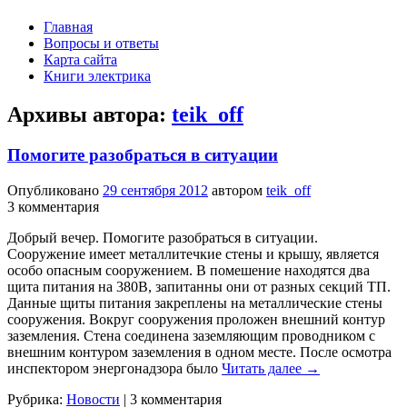
Главная
Вопросы и ответы
Карта сайта
Книги электрика
Архивы автора:
teik_off
Помогите разобраться в ситуации
Опубликовано
29 сентября 2012
автором
teik_off
3 комментария
Добрый вечер. Помогите разобраться в ситуации.
Сооружение имеет металлитечкие стены и крышу, является
особо опасным сооружением. В помешение находятся два
щита питания на 380В, запитанны они от разных секций ТП.
Данные щиты питания закреплены на металлические стены
сооружения. Вокруг сооружения проложен внешний контур
заземления. Стена соединена заземляющим проводником с
внешним контуром заземления в одном месте. После осмотра
инспектором энергонадзора было
Читать далее
→
Рубрика:
Новости
|
3 комментария