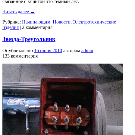
связанное с защитой это тёмный лес.
Читать далее
→
Рубрика:
Начинающим
,
Новости
,
Электротехнические
изделия
|
2 комментария
Звезда-Треугольник
Опубликовано
16 июня 2010
автором
admin
133 комментария