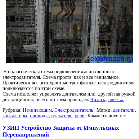
Это классическая схема подключения асинхронного
электродвигателя. Схема проста, как и все гениальное.
Практически все асинхронные трех фазные электродвигателя
подключаются по этой схеме.
Схема позволяет управлять двигателем или другой нагрузкой
дистанционно, всего по трем проводам.
Читать далее
→
Рубрика:
Начинающим
,
Электродвигатель
|
Метки:
двигатели
,
контакторы
,
приводы
,
пускатель
,
реле
|
Комментариев нет
УЗИП Устройство Защиты от Импульсных
Перенапряжений