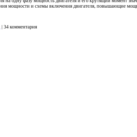
 на одну фазу мощность двигателя и его крутящий момент значи
ия мощности и схемы включения двигателя, повышающие мощн
и
|
34 комментария