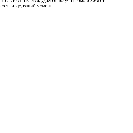
тельно снижается, удается получить около 30% от
ость и крутящий момент.