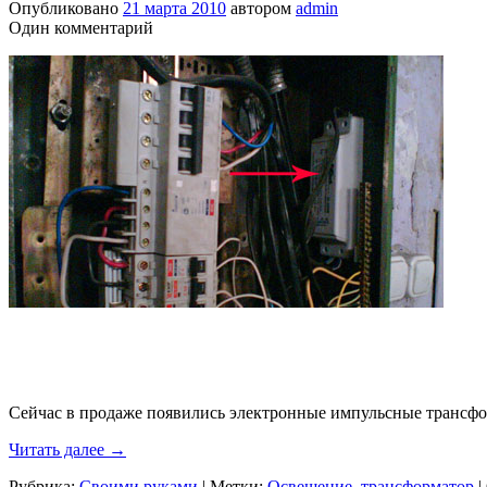
Опубликовано
21 марта 2010
автором
admin
Один комментарий
Сейчас в продаже появились электронные импульсные трансфо
Читать далее
→
Рубрика:
Своими руками
|
Метки:
Освещение
,
трансформатор
|