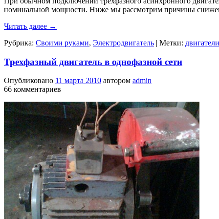
При обычном подключении трехфазного асинхронного двигателя
номинальной мощности. Ниже мы рассмотрим причины снижен
Читать далее
→
Рубрика:
Своими руками
,
Электродвигатель
|
Метки:
двигател
Трехфазный двигатель в однофазной сети
Опубликовано
11 марта 2010
автором
admin
66 комментариев