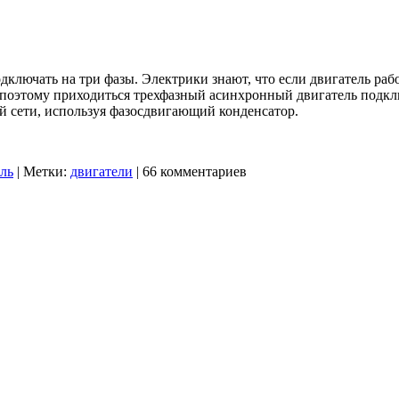
ключать на три фазы. Электрики знают, что если двигатель рабо
ы, поэтому приходиться трехфазный асинхронный двигатель подк
й сети, используя фазосдвигающий конденсатор.
ль
|
Метки:
двигатели
|
66 комментариев