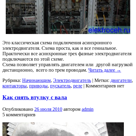
Это классическая схема подключения асинхронного
электродвигателя. Схема проста, как и все гениальное.
Практически все асинхронные трех фазные электродвигателя
подключаются по этой схеме.
Схема позволяет управлять двигателем или другой нагрузкой
дистанционно, всего по трем проводам.
Читать далее
→
Рубрика:
Начинающим
,
Электродвигатель
|
Метки:
двигатели
,
контакторы
,
приводы
,
пускатель
,
реле
|
Комментариев нет
Как снять втулку с вала
Опубликовано
26 июля 2010
автором
admin
5 комментариев