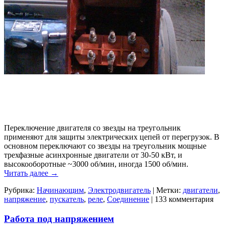
Переключение двигателя со звезды на треугольник
применяют для защиты электрических цепей от перегрузок. В
основном переключают со звезды на треугольник мощные
трехфазные асинхронные двигатели от 30-50 кВт, и
высокооборотные ~3000 об/мин, иногда 1500 об/мин.
Читать далее
→
Рубрика:
Начинающим
,
Электродвигатель
|
Метки:
двигатели
,
напряжение
,
пускатель
,
реле
,
Соединение
|
133 комментария
Работа под напряжением